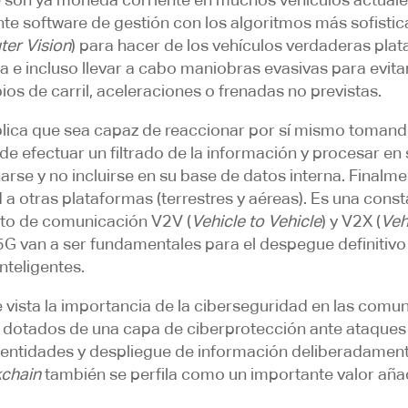
 software de gestión con los algoritmos más sofisticado
er Vision
) para hacer de los vehículos verdaderas plata
 e incluso llevar a cabo maniobras evasivas para evitar
 de carril, aceleraciones o frenadas no previstas.
lica que sea capaz de reaccionar por sí mismo tomand
e efectuar un filtrado de la información y procesar en s
arse y no incluirse en su base de datos interna. Finalm
d a otras plataformas (terrestres y aéreas). Es una cons
pto de comunicación V2V (
Vehicle to Vehicle
) y V2X (
Veh
5G van a ser fundamentales para el despegue definitivo
inteligentes.
vista la importancia de la ciberseguridad en las comu
én dotados de una
capa de ciberprotección ante ataques 
entidades y despliegue de información deliberadamente f
kchain
también se perfila como un importante valor aña