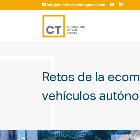
info@thectengineeringgroup.com
Retos de la ecomo
vehículos autóno