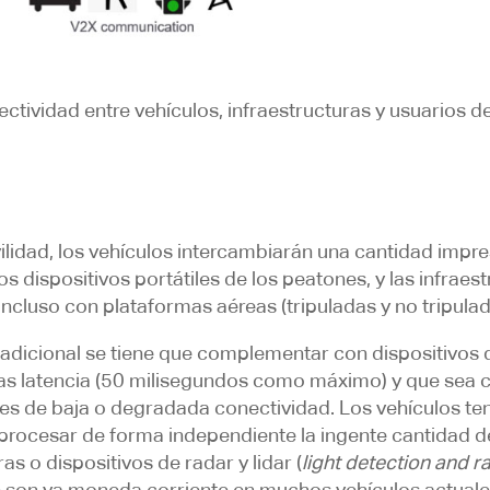
tividad entre vehículos, infraestructuras y usuarios de 
ilidad, los vehículos intercambiarán una cantidad impr
s dispositivos portátiles de los peatones, y las infrae
ncluso con plataformas aéreas (tripuladas y no tripulad
radicional se tiene que complementar con dispositivos
apenas latencia (50 milisegundos como máximo) y que sea
ones de baja o degradada conectividad. Los vehículos t
e procesar de forma independiente la ingente cantidad d
as o dispositivos de radar y lidar (
light detection and r
te son ya moneda corriente en muchos vehículos actual