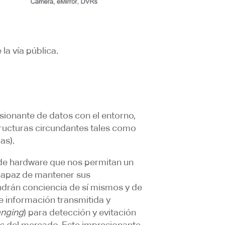
la vía pública.
esionante de datos con el entorno,
structuras circundantes tales como
as).
 de hardware que nos permitan un
 capaz de mantener sus
endrán conciencia de sí mismos y de
e información transmitida y
anging
) para detección y evitación
es del mercado. Este impresionante