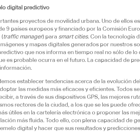
o digital predictivo
rtantes proyectos de movilidad urbana. Uno de ellos 
 9 países europeos y financiado por la Comisión Euro
 (
traffic manager
) para
smart cities
. Con la tecnología 
 imágenes y mapas digitales generados por nuestros s
predictivo que nos informa en tiempo real no sólo de lo
 que es probable ocurra en el futuro. La capacidad de pr
 información.
odemos establecer tendencias acerca de la evolución de
adoptar las medidas más eficaces y eficientes. Todos se
ibir, a través de sus dispositivos GPS, las mejores rut
smos rectores de la ciudad, a los que se les puede ofre
s útiles en la cartelería electrónica o proponer las m
ulación más fluida. Todo ello, con plena capacidad de g
gemelo digital y hacer que sus resultados y prediccione