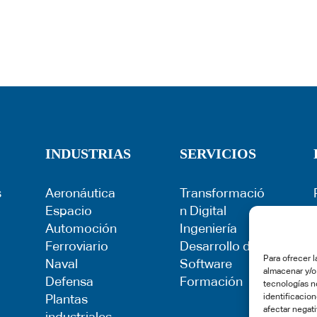
INDUSTRIAS
SERVICIOS
s
Aeronáutica
Transformació
Espacio
n Digital
Automoción
Ingeniería
Ferroviario
Desarrollo de
Para ofrecer 
Naval
Software
almacenar y/o
Defensa
Formación
tecnologías n
identificacion
Plantas
afectar negati
industriales