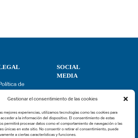
LEGAL
SOCIAL
MEDIA
Política de
Privacidad
Gestionar el consentimiento de las cookies
Términos de
uso
las mejores experiencias, utilizamos tecnologías como las cookies para
Política de
 acceder a la información del dispositivo. El consentimiento de estas
cookies
os permitirá procesar datos como el comportamiento de navegación o las
es únicas en este sitio. No consentir o retirar el consentimiento, puede
Aviso Legal
vamente a ciertas características y funciones.
Denuncias