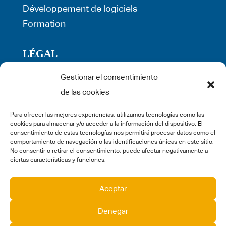
Développement de logiciels
Formation
LÉGAL
Gestionar el consentimiento
Politique de confidentialité
de las cookies
Conditions générales d’utilisation
Politique de cookies
Para ofrecer las mejores experiencias, utilizamos tecnologías como las
cookies para almacenar y/o acceder a la información del dispositivo. El
Mentions légales
consentimiento de estas tecnologías nos permitirá procesar datos como el
comportamiento de navegación o las identificaciones únicas en este sitio.
Réclamation
No consentir o retirar el consentimiento, puede afectar negativamente a
ciertas características y funciones.
SOCIAL MEDIA
Aceptar
Denegar