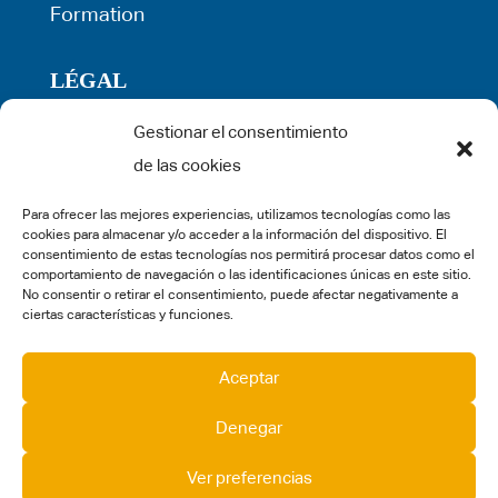
Formation
LÉGAL
Gestionar el consentimiento
Politique de confidentialité
de las cookies
Conditions générales d’utilisation
Politique de cookies
Para ofrecer las mejores experiencias, utilizamos tecnologías como las
cookies para almacenar y/o acceder a la información del dispositivo. El
Mentions légales
consentimiento de estas tecnologías nos permitirá procesar datos como el
comportamiento de navegación o las identificaciones únicas en este sitio.
Réclamation
No consentir o retirar el consentimiento, puede afectar negativamente a
ciertas características y funciones.
SOCIAL MEDIA
Aceptar
Denegar
Ver preferencias