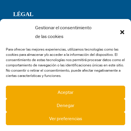
LÉGAL
Gestionar el consentimiento
Politique de confidentialité
de las cookies
Conditions générales d’utilisation
Politique de cookies
Para ofrecer las mejores experiencias, utilizamos tecnologías como las
cookies para almacenar y/o acceder a la información del dispositivo. El
Mentions légales
consentimiento de estas tecnologías nos permitirá procesar datos como el
comportamiento de navegación o las identificaciones únicas en este sitio.
Réclamation
No consentir o retirar el consentimiento, puede afectar negativamente a
ciertas características y funciones.
SOCIAL MEDIA
Aceptar
Denegar
Ver preferencias
©2024 ctengineeringgroup.com All right reserved.