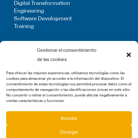
Digital Transformation
Engineering
Software Development
Training
LEGAL
Gestionar el consentimiento
de las cookies
Privacy Policy
Term of use
Para ofrecer las mejores experiencias, utilizamos tecnologías como las
Cookie Policy
cookies para almacenar y/o acceder a la información del dispositivo. El
Legal Warning
consentimiento de estas tecnologías nos permitirá procesar datos como el
comportamiento de navegación o las identificaciones únicas en este sitio.
Complaints
No consentir o retirar el consentimiento, puede afectar negativamente a
ciertas características y funciones.
SOCIAL MEDIA
Aceptar
Denegar